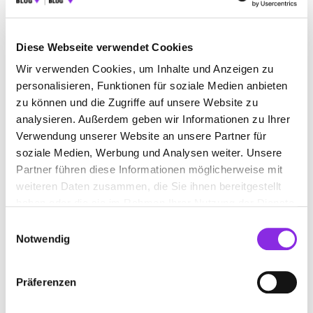
Diese Webseite verwendet Cookies
INTERNIST IN NAGOLD
Wir verwenden Cookies, um Inhalte und Anzeigen zu
personalisieren, Funktionen für soziale Medien anbieten
Jetzt geöffnet
zu können und die Zugriffe auf unsere Website zu
Suchen nach
analysieren. Außerdem geben wir Informationen zu Ihrer
Verwendung unserer Website an unsere Partner für
soziale Medien, Werbung und Analysen weiter. Unsere
Partner führen diese Informationen möglicherweise mit
Finden
weiteren Daten zusammen, die Sie ihnen bereitgestellt
haben oder die sie im Rahmen Ihrer Nutzung der Dienste
ALLE
BAD WILDBAD
CALW
FREUDENSTADT
gesammelt haben.
Einwilligungsauswahl
Notwendig
HAITERBACH
NAGOLD
ROTTWEIL
Präferenzen
DR. MED. BERNHARD REUTTER