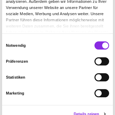
analysieren. Außerdem geben wir Informationen zu Ihrer
Loßburger Straße 9
| 72250 Freudenstadt DE
Verwendung unserer Website an unsere Partner für
soziale Medien, Werbung und Analysen weiter. Unsere
+49744191200
Partner führen diese Informationen möglicherweise mit
weiteren Daten zusammen, die Sie ihnen bereitgestellt
www.tuerk-fds.de
haben oder die sie im Rahmen Ihrer Nutzung der Dienste
gesammelt haben.
Einwilligungsauswahl
Notwendig
Präferenzen
Statistiken
Marketing
DR. MED. KILIAN LILIENFEIN
Details zeigen
Heerstraße 42
| 78628 Rottweil DE