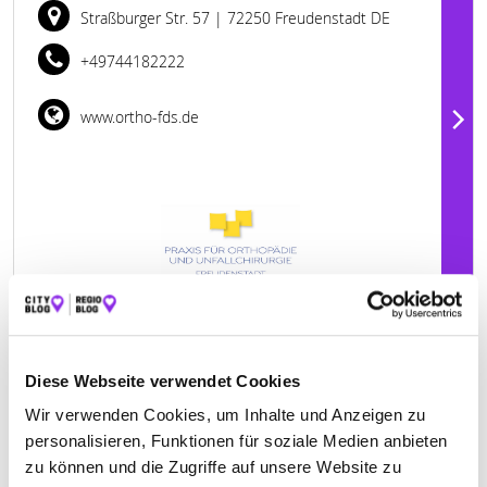
Straßburger Str. 57
| 72250 Freudenstadt DE
+49744182222
www.ortho-fds.de
Diese Webseite verwendet Cookies
Wir verwenden Cookies, um Inhalte und Anzeigen zu
Jetzt geöffnet
personalisieren, Funktionen für soziale Medien anbieten
FUSS-VITAL-CENTER GMBH & CO.KG
zu können und die Zugriffe auf unsere Website zu