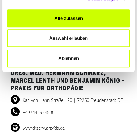
+4974140882
Alle zulassen
www.orthoman.de
Auswahl erlauben
Ablehnen
DRES. MED. HERMANN SCHWARZ,
MARCEL LENTH UND BENJAMIN KÖNIG –
PRAXIS FÜR ORTHOPÄDIE
Karl-von-Hahn-Straße 120
| 72250 Freudenstadt DE
+497441924500
www.drschwarz-fds.de