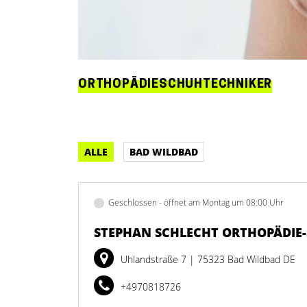
ORTHOPÄDIESCHUHTECHNIKER
ALLE
BAD WILDBAD
Geschlossen - öffnet am Montag um 08:00 Uhr
STEPHAN SCHLECHT ORTHOPÄDIE
Uhlandstraße 7
| 75323 Bad Wildbad DE
+4970818726