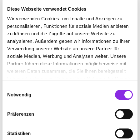
Diese Webseite verwendet Cookies
Wir verwenden Cookies, um Inhalte und Anzeigen zu
REHAKLINIK
personalisieren, Funktionen für soziale Medien anbieten
zu können und die Zugriffe auf unsere Website zu
analysieren. Außerdem geben wir Informationen zu Ihrer
Suchen nach
Verwendung unserer Website an unsere Partner für
soziale Medien, Werbung und Analysen weiter. Unsere
Partner führen diese Informationen möglicherweise mit
Finden
weiteren Daten zusammen, die Sie ihnen bereitgestellt
haben oder die sie im Rahmen Ihrer Nutzung der Dienste
ALLE
BAIERSBRONN
gesammelt haben.
Einwilligungsauswahl
Notwendig
Keine Öffnungszeiten angegeben
Präferenzen
REHA-ZENTRUM BAIERSBRONN
Statistiken
Freudenstädter Straße 35
| 72270 Baiersbronn DE