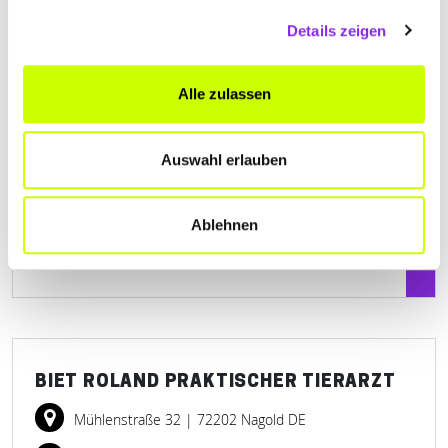
Details zeigen
Keine Öffnungszeiten angegeben
Alle zulassen
DR. KATJA BAUMER TIERÄRZTIN
Bahnhofstraße 5
| 72280 Dornstetten DE
Auswahl erlauben
+49744391044
Ablehnen
www.tierarzt-baumer.de
BIET ROLAND PRAKTISCHER TIERARZT
Mühlenstraße 32
| 72202 Nagold DE