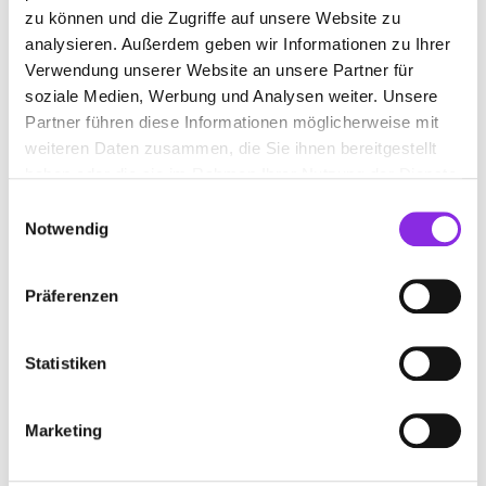
zu können und die Zugriffe auf unsere Website zu
analysieren. Außerdem geben wir Informationen zu Ihrer
Verwendung unserer Website an unsere Partner für
Geschlossen - öffnet am Montag um 15:00 Uhr
soziale Medien, Werbung und Analysen weiter. Unsere
TIERARZTPRAXIS HELLSTERN
Partner führen diese Informationen möglicherweise mit
weiteren Daten zusammen, die Sie ihnen bereitgestellt
Raiffeisenstraße 15a
| 77704 Oberkirch DE
haben oder die sie im Rahmen Ihrer Nutzung der Dienste
gesammelt haben.
+4978025300
Einwilligungsauswahl
Notwendig
tierarztpraxis-hellstern.de
Präferenzen
Statistiken
Marketing