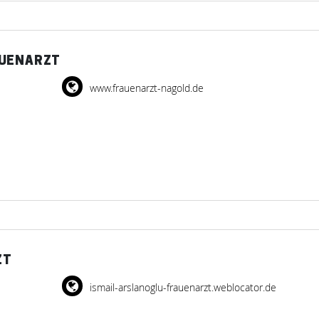
AUENARZT
www.frauenarzt-nagold.de
ZT
ismail-arslanoglu-frauenarzt.weblocator.de