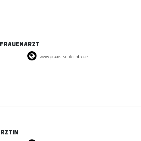
A FRAUENARZT
www.praxis-schlechta.de
ÄRZTIN