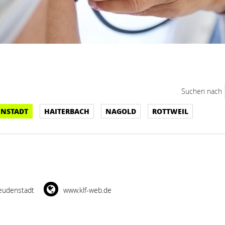
Suchen nach
ENSTADT
HAITERBACH
NAGOLD
ROTTWEIL
eudenstadt
www.klf-web.de