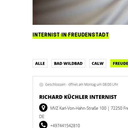
INTERNIST IN FREUDENSTADT
ALLE
BAD WILDBAD
CALW
FREUD
Geschlossen - öffnet am Montag um 08:00 Uhr
RICHARD KÜCHLER INTERNIST
MVZ Karl-Von-Hahn-Straße 100
| 72250 Fr
DE
+497441542810