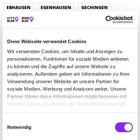
EBHAUSEN
EGENHAUSEN
GECHINGEN
HAITERBACH
JETTINGEN
LAUTENBACH
LOSSBURG-WÄLDE
MÖTZINGEN
NAGOLD
Diese Webseite verwendet Cookies
NEUENBÜRG WÜRTT
NEUWEILER
OBERKIRCH
Wir verwenden Cookies, um Inhalte und Anzeigen zu
OBERNDORF AM NECKAR
OPPENAU
personalisieren, Funktionen für soziale Medien anbieten
zu können und die Zugriffe auf unsere Website zu
PFALZGRAFENWEILER
analysieren. Außerdem geben wir Informationen zu Ihrer
PFALZGRAFENWEILER-BÖSINGEN
ROTTWEIL
Verwendung unserer Website an unsere Partner für
soziale Medien, Werbung und Analysen weiter. Unsere
SCHOPFLOCH
SCHRAMBERG
Partner führen diese Informationen möglicherweise mit
weiteren Daten zusammen, die Sie ihnen bereitgestellt
SCHRAMBERG-SULGEN
SEEWALD-BESENFELD
haben oder die sie im Rahmen Ihrer Nutzung der Dienste
SIMMOZHEIM
STRAUBENHARDT
gesammelt haben.
Einwilligungsauswahl
Notwendig
VILLINGENDORF
WILDBERG