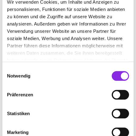
Wir verwenden Cookies, um Inhalte und Anzeigen zu
CALW
CALW-STAMMHEIM
DEISSLINGEN
personalisieren, Funktionen für soziale Medien anbieten
EBHAUSEN
EGENHAUSEN
GECHINGEN
zu können und die Zugriffe auf unsere Website zu
analysieren. Außerdem geben wir Informationen zu Ihrer
HAITERBACH
JETTINGEN
LAUTENBACH
Verwendung unserer Website an unsere Partner für
soziale Medien, Werbung und Analysen weiter. Unsere
LOSSBURG-WÄLDE
MÖTZINGEN
NAGOLD
Partner führen diese Informationen möglicherweise mit
NEUENBÜRG WÜRTT
NEUWEILER
OBERKIRCH
weiteren Daten zusammen, die Sie ihnen bereitgestellt
haben oder die sie im Rahmen Ihrer Nutzung der Dienste
OBERNDORF AM NECKAR
OPPENAU
gesammelt haben.
Einwilligungsauswahl
PFALZGRAFENWEILER
Notwendig
PFALZGRAFENWEILER-BÖSINGEN
ROTTWEIL
Präferenzen
SCHOPFLOCH
SCHRAMBERG
SCHRAMBERG-SULGEN
SEEWALD-BESENFELD
Statistiken
SIMMOZHEIM
STRAUBENHARDT
Marketing
VILLINGENDORF
WILDBERG