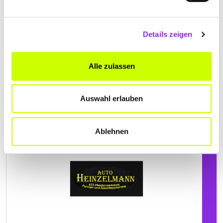
Details zeigen
Jetzt geöffnet
AUTO HEINZELMANN E.K.
Alle zulassen
Alte Hauptstraße 100
| 72290 Loßburg-Wälde DE
+497455938000
Auswahl erlauben
www.auto-heinzelmann.de
Ablehnen