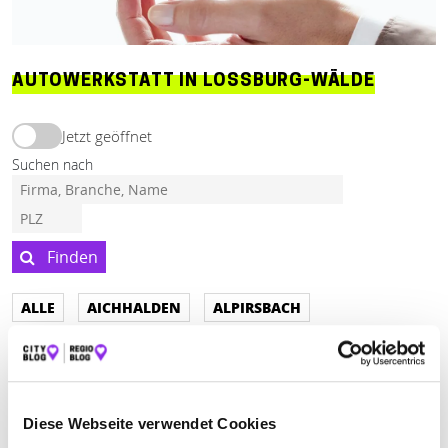
AUTOWERKSTATT IN LOSSBURG-WÄLDE
Jetzt geöffnet
Suchen nach
Finden
ALLE
AICHHALDEN
ALPIRSBACH
ALTENSTEIG
ALTHENGSTETT
APPENWEIER
BAD TEINACH-ZAVELSTEIN-SOMMENHARDT
BAD WILDBAD
BAIERSBRONN
BÖSINGEN
Diese Webseite verwendet Cookies