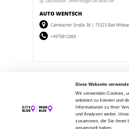
Geschlossen - öffnet morgen um 08:00 Uhr
AUTO WENTSCH
Calmbacher Straße 36
| 75323 Bad Wildba
+4970812069
Diese Webseite verwende
LET
Wir verwenden Cookies, um
anbieten zu können und di
K
Informationen zu Ihrer Ve
und Analysen weiter. Unse
zusammen, die Sie ihnen b
gesammelt haben.