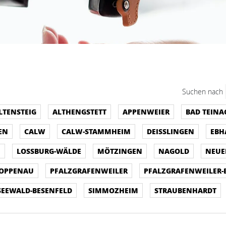
Suchen nach
LTENSTEIG
ALTHENGSTETT
APPENWEIER
BAD TEIN
EN
CALW
CALW-STAMMHEIM
DEISSLINGEN
EBH
H
LOSSBURG-WÄLDE
MÖTZINGEN
NAGOLD
NEUE
OPPENAU
PFALZGRAFENWEILER
PFALZGRAFENWEILER-
SEEWALD-BESENFELD
SIMMOZHEIM
STRAUBENHARDT