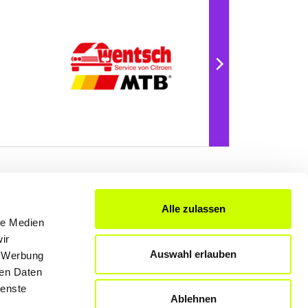
Alle zulassen
FÜR UNTERNEHMER
le Medien
ir
Produkte & Lösungen
Auswahl erlauben
, Werbung
Werben auf dem Blog
ren Daten
ienste
Ablehnen