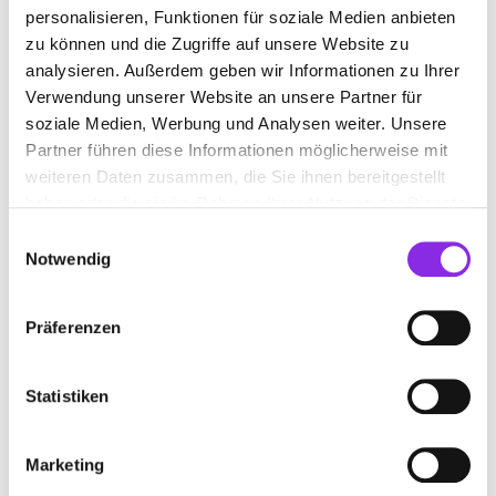
personalisieren, Funktionen für soziale Medien anbieten
EBHAUSEN
EGENHAUSEN
GECHINGEN
zu können und die Zugriffe auf unsere Website zu
HAITERBACH
JETTINGEN
LAUTENBACH
analysieren. Außerdem geben wir Informationen zu Ihrer
Verwendung unserer Website an unsere Partner für
LOSSBURG-WÄLDE
MÖTZINGEN
NAGOLD
soziale Medien, Werbung und Analysen weiter. Unsere
Partner führen diese Informationen möglicherweise mit
NEUENBÜRG WÜRTT
NEUWEILER
OBERKIRCH
weiteren Daten zusammen, die Sie ihnen bereitgestellt
OBERNDORF AM NECKAR
OPPENAU
haben oder die sie im Rahmen Ihrer Nutzung der Dienste
gesammelt haben.
Einwilligungsauswahl
PFALZGRAFENWEILER
Notwendig
PFALZGRAFENWEILER-BÖSINGEN
ROTTWEIL
SCHOPFLOCH
SCHRAMBERG
Präferenzen
SCHRAMBERG-SULGEN
SEEWALD-BESENFELD
Statistiken
SIMMOZHEIM
STRAUBENHARDT
VILLINGENDORF
WILDBERG
Marketing