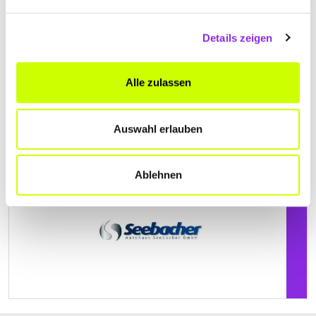
Geschlossen - öffnet am Montag um 07:15 Uhr
Details zeigen
AUTOHAUS SEEBACHER GMBH
Alle zulassen
Vorder-Winterbach 2
| 77794 Lautenbach DE
+4978022208
Auswahl erlauben
www.autosee.de
Ablehnen