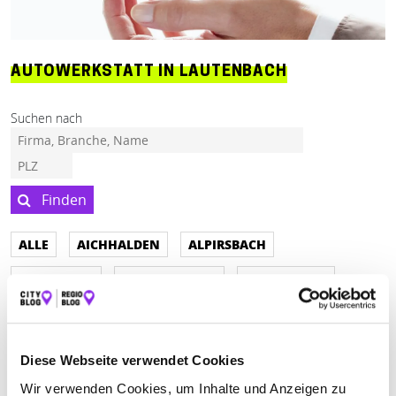
AUTOWERKSTATT IN LAUTENBACH
Suchen nach
Finden
ALLE
AICHHALDEN
ALPIRSBACH
ALTENSTEIG
ALTHENGSTETT
APPENWEIER
BAD TEINACH-ZAVELSTEIN-SOMMENHARDT
BAD WILDBAD
BAIERSBRONN
BÖSINGEN
Diese Webseite verwendet Cookies
CALW
CALW-STAMMHEIM
DEISSLINGEN
Wir verwenden Cookies, um Inhalte und Anzeigen zu