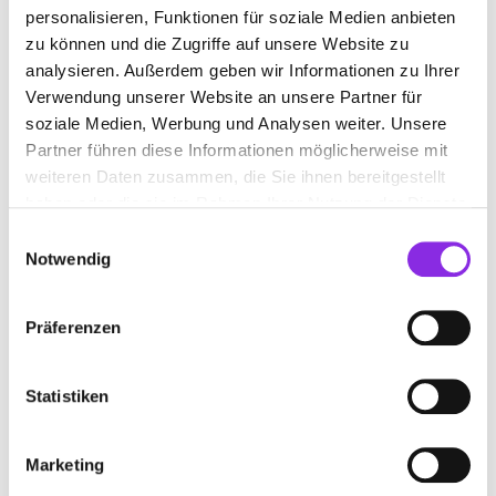
personalisieren, Funktionen für soziale Medien anbieten
EBHAUSEN
EGENHAUSEN
GECHINGEN
zu können und die Zugriffe auf unsere Website zu
HAITERBACH
JETTINGEN
LAUTENBACH
analysieren. Außerdem geben wir Informationen zu Ihrer
Verwendung unserer Website an unsere Partner für
LOSSBURG-WÄLDE
MÖTZINGEN
NAGOLD
soziale Medien, Werbung und Analysen weiter. Unsere
Partner führen diese Informationen möglicherweise mit
NEUENBÜRG WÜRTT
NEUWEILER
OBERKIRCH
weiteren Daten zusammen, die Sie ihnen bereitgestellt
OBERNDORF AM NECKAR
OPPENAU
haben oder die sie im Rahmen Ihrer Nutzung der Dienste
gesammelt haben.
Einwilligungsauswahl
PFALZGRAFENWEILER
Notwendig
PFALZGRAFENWEILER-BÖSINGEN
ROTTWEIL
SCHOPFLOCH
SCHRAMBERG
Präferenzen
SCHRAMBERG-SULGEN
SEEWALD-BESENFELD
Statistiken
SIMMOZHEIM
STRAUBENHARDT
VILLINGENDORF
WILDBERG
Marketing