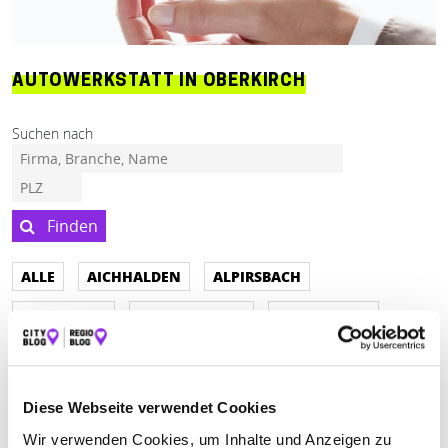
AUTOWERKSTATT IN OBERKIRCH
Suchen nach
Finden
ALLE
AICHHALDEN
ALPIRSBACH
ALTENSTEIG
ALTHENGSTETT
APPENWEIER
BAD TEINACH-ZAVELSTEIN-SOMMENHARDT
BAD WILDBAD
BAIERSBRONN
BÖSINGEN
Diese Webseite verwendet Cookies
CALW
CALW-STAMMHEIM
DEISSLINGEN
Wir verwenden Cookies, um Inhalte und Anzeigen zu