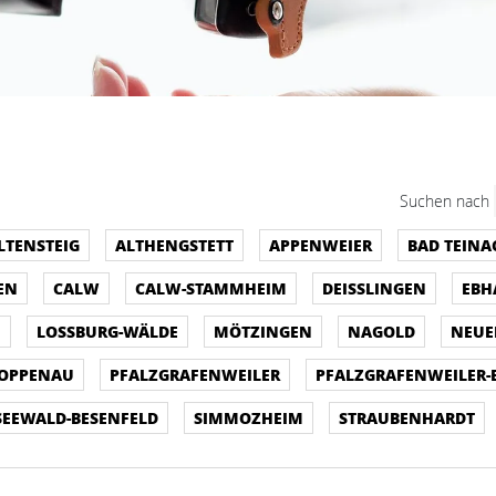
Suchen nach
LTENSTEIG
ALTHENGSTETT
APPENWEIER
BAD TEIN
EN
CALW
CALW-STAMMHEIM
DEISSLINGEN
EBH
H
LOSSBURG-WÄLDE
MÖTZINGEN
NAGOLD
NEUE
OPPENAU
PFALZGRAFENWEILER
PFALZGRAFENWEILER-
SEEWALD-BESENFELD
SIMMOZHEIM
STRAUBENHARDT