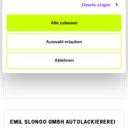
www.identica-oberle.de
Details zeigen
Alle zulassen
Auswahl erlauben
AUTOLACKIERUNG HELDMAYER GBR
Dr.-Barth-Straße 9
| 75365 Calw DE
Ablehnen
+4970514148
EMIL SLONGO GMBH AUTOLACKIEREREI