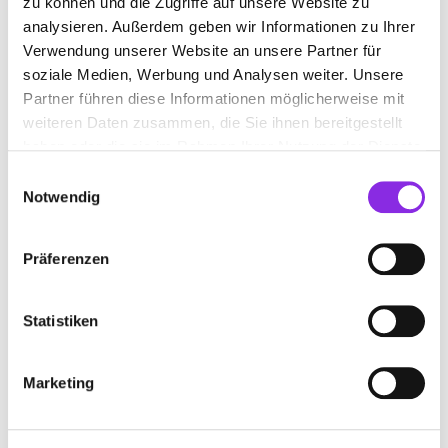
zu können und die Zugriffe auf unsere Website zu
www.martin-seebacher.de
analysieren. Außerdem geben wir Informationen zu Ihrer
Verwendung unserer Website an unsere Partner für
soziale Medien, Werbung und Analysen weiter. Unsere
Partner führen diese Informationen möglicherweise mit
weiteren Daten zusammen, die Sie ihnen bereitgestellt
haben oder die sie im Rahmen Ihrer Nutzung der Dienste
gesammelt haben.
Einwilligungsauswahl
Notwendig
Präferenzen
Keine Öffnungszeiten angegeben
Statistiken
AUTOLACKIERUNGEN OBERLE
Max-Himmelheber-Straße 5
| 72270 Baiersbronn DE
Marketing
+497442120091