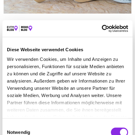
FACHHANDEL FÜR ORTHOPÄDISCHE SCHUHE
IN NAGOLD
Jetzt geöffnet
Diese Webseite verwendet Cookies
Suchen nach
Wir verwenden Cookies, um Inhalte und Anzeigen zu
personalisieren, Funktionen für soziale Medien anbieten
zu können und die Zugriffe auf unsere Website zu
analysieren. Außerdem geben wir Informationen zu Ihrer
Finden
Verwendung unserer Website an unsere Partner für
soziale Medien, Werbung und Analysen weiter. Unsere
ALLE
BAD WILDBAD
NAGOLD
OBERKIRCH
Partner führen diese Informationen möglicherweise mit
weiteren Daten zusammen, die Sie ihnen bereitgestellt
OBERNDORF AM NECKAR
haben oder die sie im Rahmen Ihrer Nutzung der Dienste
gesammelt haben.
Einwilligungsauswahl
Notwendig