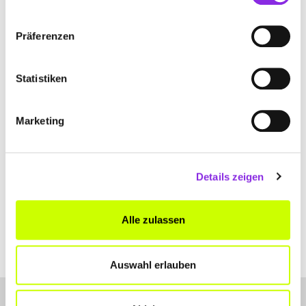
Jetzt geöffnet
LAUFGUT HARTMANN
Präferenzen
Turmstraße 30
| 72202 Nagold DE
Statistiken
+4974523355
www.schuhhaushartmann.de
Marketing
Details zeigen
Alle zulassen
Auswahl erlauben