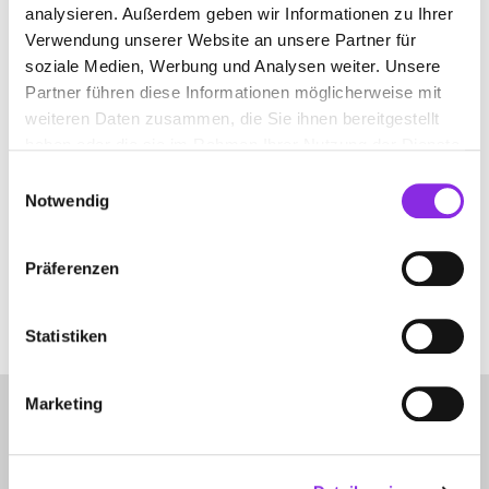
analysieren. Außerdem geben wir Informationen zu Ihrer
NAGOLD
Verwendung unserer Website an unsere Partner für
soziale Medien, Werbung und Analysen weiter. Unsere
Partner führen diese Informationen möglicherweise mit
weiteren Daten zusammen, die Sie ihnen bereitgestellt
AUGENZENTRUM ECKERT
haben oder die sie im Rahmen Ihrer Nutzung der Dienste
gesammelt haben.
Einwilligungsauswahl
Kirchstraße 7
| 72202 Nagold DE
Notwendig
+497452605940
Präferenzen
www.augenzentrum-eckert.de
Statistiken
Marketing