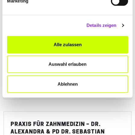
Marketing
Details zeigen
MÜLLER-POWIERSKY ZAHNÄRZTIN
Alle zulassen
Bahnhofstraße 7
| 72270 Baiersbronn DE
+497442123560
Auswahl erlauben
www.zahnarztpraxis-susan-mueller.de
Ablehnen
PRAXIS FÜR ZAHNMEDIZIN – DR.
ALEXANDRA & PD DR. SEBASTIAN