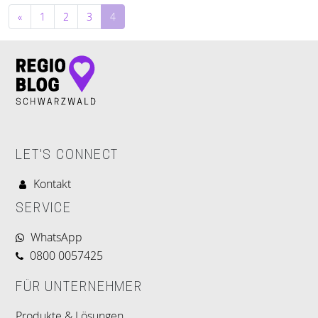
Beitragsnavigation
«
1
2
3
4
LET'S CONNECT
Kontakt
SERVICE
WhatsApp
0800 0057425
FÜR UNTERNEHMER
Produkte & Lösungen