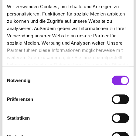
HERR MARTIN STRAUB
Wir verwenden Cookies, um Inhalte und Anzeigen zu
personalisieren, Funktionen für soziale Medien anbieten
Pappelweg 27
| 72270 Baiersbronn DE
zu können und die Zugriffe auf unsere Website zu
analysieren. Außerdem geben wir Informationen zu Ihrer
+497442122980
Verwendung unserer Website an unsere Partner für
soziale Medien, Werbung und Analysen weiter. Unsere
www.zahnarzt-straub.de
Partner führen diese Informationen möglicherweise mit
weiteren Daten zusammen, die Sie ihnen bereitgestellt
haben oder die sie im Rahmen Ihrer Nutzung der Dienste
gesammelt haben.
Einwilligungsauswahl
Notwendig
JAN BURKHARDT ZAHNARZT
Präferenzen
Stuttgarter Straße 12
| 72250 Freudenstadt DE
+4974417812
Statistiken