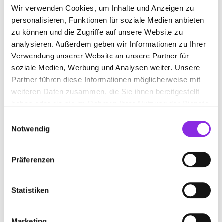
Wir verwenden Cookies, um Inhalte und Anzeigen zu
Mehr erfahren
personalisieren, Funktionen für soziale Medien anbieten
zu können und die Zugriffe auf unsere Website zu
analysieren. Außerdem geben wir Informationen zu Ihrer
Verwendung unserer Website an unsere Partner für
soziale Medien, Werbung und Analysen weiter. Unsere
Partner führen diese Informationen möglicherweise mit
weiteren Daten zusammen, die Sie ihnen bereitgestellt
haben oder die sie im Rahmen Ihrer Nutzung der Dienste
gesammelt haben.
Einwilligungsauswahl
Notwendig
Gesundheit & Medizin, Sport & Freizeit
Präferenzen
FITNESSSTUDIOS IN SCHRAMBERG
Statistiken
Und um bis dahin die Winterpölsterchen zu verlieren und deinem
Körper mal was Gutes zu tun, empfehlen wir dir hier das ein oder
andere Fitnessstudio in Schramberg.
Marketing