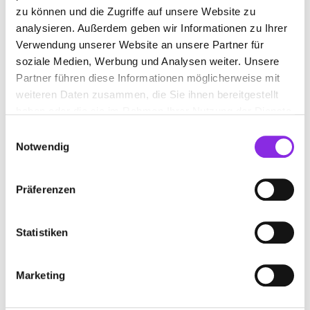
Mehr erfahren
zu können und die Zugriffe auf unsere Website zu
analysieren. Außerdem geben wir Informationen zu Ihrer
Verwendung unserer Website an unsere Partner für
soziale Medien, Werbung und Analysen weiter. Unsere
Partner führen diese Informationen möglicherweise mit
weiteren Daten zusammen, die Sie ihnen bereitgestellt
haben oder die sie im Rahmen Ihrer Nutzung der Dienste
gesammelt haben.
Einwilligungsauswahl
Notwendig
Präferenzen
Beauty & Wellness
Statistiken
VALENTINSTAG: GESCHENKTIPPS
Du bist noch auf der Suche nach Ideen für ein schönes Geschenk
zum Valentinstag? Wir helfen dir mit Tipps im Nordschwarzwald.
Marketing
Mehr erfahren