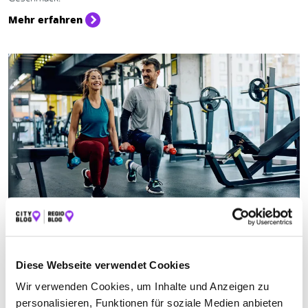
Mehr erfahren
Sport & Freizeit, Beauty & Wellness, Gesundheit & Medizin
10 FITNESSSTUDIOS IM NORDSCHWARZWALD
Wir präsentieren dir eine Auswahl von 10 Fitnessstudios im
Diese Webseite verwendet Cookies
Nordschwarzwald und geben dir einen Überblick über deren
Wir verwenden Cookies, um Inhalte und Anzeigen zu
Angebote.
personalisieren, Funktionen für soziale Medien anbieten