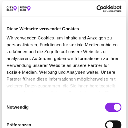
ALLE
AUTO & VERKEHR
ESSEN & TRINKEN
SPORT & FREIZEIT
ÄMTER & BEHÖRDEN
Diese Webseite verwendet Cookies
BAUEN & WOHNEN
BEAUTY & WELLNESS
Wir verwenden Cookies, um Inhalte und Anzeigen zu
BILDUNG & MEDIEN
EINKAUFEN & SHOPPEN
personalisieren, Funktionen für soziale Medien anbieten
zu können und die Zugriffe auf unsere Website zu
GESUNDHEIT & MEDIZIN
RECHT & GELD
analysieren. Außerdem geben wir Informationen zu Ihrer
Verwendung unserer Website an unsere Partner für
REISEN & ÜBERNACHTEN
soziale Medien, Werbung und Analysen weiter. Unsere
SERVICE & DIENSTLEISTUNGEN
Partner führen diese Informationen möglicherweise mit
weiteren Daten zusammen, die Sie ihnen bereitgestellt
haben oder die sie im Rahmen Ihrer Nutzung der Dienste
gesammelt haben.
Einwilligungsauswahl
Notwendig
Präferenzen