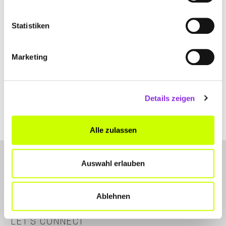
Statistiken
Marketing
Essen & Trinken
REZEPT DES MONATS FEBRUAR: SPITZKO…
Im Monat Februar haben wir mit saisonalem Gemüse nochmal
Details zeigen
einen wahren Seelenwärmer für euch kreiert: Ein Spitzkohl-Curry.
Mehr erfahren
Alle zulassen
Auswahl erlauben
Ablehnen
LET'S CONNECT