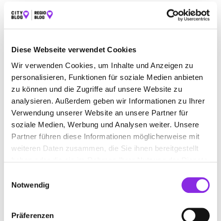
ALLE
AUTO & VERKEHR
ESSEN & TRINKEN
SPORT & FREIZEIT
ÄMTER & BEHÖRDEN
Diese Webseite verwendet Cookies
BAUEN & WOHNEN
BEAUTY & WELLNESS
Wir verwenden Cookies, um Inhalte und Anzeigen zu
BILDUNG & MEDIEN
EINKAUFEN & SHOPPEN
personalisieren, Funktionen für soziale Medien anbieten
zu können und die Zugriffe auf unsere Website zu
GESUNDHEIT & MEDIZIN
RECHT & GELD
analysieren. Außerdem geben wir Informationen zu Ihrer
Verwendung unserer Website an unsere Partner für
REISEN & ÜBERNACHTEN
soziale Medien, Werbung und Analysen weiter. Unsere
SERVICE & DIENSTLEISTUNGEN
Partner führen diese Informationen möglicherweise mit
weiteren Daten zusammen, die Sie ihnen bereitgestellt
haben oder die sie im Rahmen Ihrer Nutzung der Dienste
gesammelt haben.
Einwilligungsauswahl
Notwendig
Präferenzen