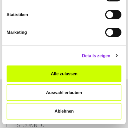
Statistiken
Marketing
Essen & Trinken
REZEPT DES MONATS FEBRUAR: SPITZKO…
Im Monat Februar haben wir mit saisonalem Gemüse nochmal
Details zeigen
einen wahren Seelenwärmer für euch kreiert: Ein Spitzkohl-Curry.
Mehr erfahren
Alle zulassen
Auswahl erlauben
Ablehnen
LET'S CONNECT