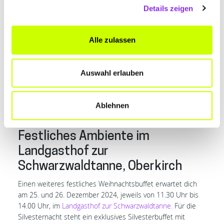
Das ganze
Menü
könnt ihr vorab schon online einsehen.
Details zeigen
Adresse:
Baiersbronner Str. 4, 72270 Baiersbronn-
Klosterreichenbach
Alle zulassen
Frisch auf den Tisch kommen die Spezialitäten mit
regionalen Zutaten im
Wirtshaus zur Sieberei
. Am 25. und
26. Dezember 2024 ist das urige Gasthaus von 12.00 Uhr
Auswahl erlauben
bis 16.00 Uhr mit Reservierung für dich geöffnet. Beachte
bitte, dass eine Reservierung nicht per E-Mail, sondern
ausschließlich telefonisch oder persönlich möglich ist.
Ablehnen
Adresse:
Ruhesteinstr. 565, 72270 Baiersbronn
Festliches Ambiente im
Landgasthof zur
Schwarzwaldtanne, Oberkirch
Einen weiteres festliches Weihnachtsbuffet erwartet dich
am 25. und 26. Dezember 2024, jeweils von 11.30 Uhr bis
14.00 Uhr, im
Landgasthof zur Schwarzwaldtanne.
Für die
Silvesternacht steht ein exklusives Silvesterbuffet mit