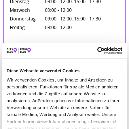
Dienstag
09:00 - 12:00, 15:00 - 17:30
Mittwoch
09:00 - 12:00
Donnerstag
09:00 - 12:00, 15:00 - 17:30
Freitag
09:00 - 12:00
FIRMENBESCHREIBUNG
Um die Versicherungsnehmer immer bestens beraten zu
Diese Webseite verwendet Cookies
können, nimmt das Team laufend an Fort- und
Weiterbildungen teil. Im Laufe der Zeit wurde die
Wir verwenden Cookies, um Inhalte und Anzeigen zu
Zusammenarbeit mit weiteren namhaften
personalisieren, Funktionen für soziale Medien anbieten
Versicherungsgesellschaften ausgebaut.
zu können und die Zugriffe auf unsere Website zu
analysieren. Außerdem geben wir Informationen zu Ihrer
Verwendung unserer Website an unsere Partner für
BILDER
soziale Medien, Werbung und Analysen weiter. Unsere
Partner führen diese Informationen möglicherweise mit
weiteren Daten zusammen, die Sie ihnen bereitgestellt