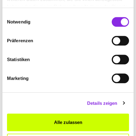
haben oder die sie im Rahmen Ihrer Nutzung der Dienste
gesammelt haben.
Einwilligungsauswahl
Notwendig
Präferenzen
Statistiken
Marketing
BEWERTUNGEN
S
– 20.02.2023
Details zeigen
★★★★★
Super kundenfreundliche und lösungsorientierte Beratung.
Alle zulassen
Mayco Wendt
– 14.02.2023
★★★★★