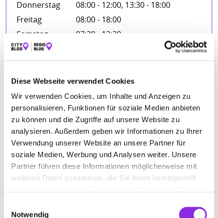
Donnerstag
08:00 - 12:00, 13:30 - 18:00
Freitag
08:00 - 18:00
Samstag
07:30 - 12:30
FIRMENBESCHREIBUNG
Diese Webseite verwendet Cookies
Wir verwenden Cookies, um Inhalte und Anzeigen zu
Willkommen bei Sandras Frisierkommode – Ihrem
personalisieren, Funktionen für soziale Medien anbieten
Friseursalon mitten im Herzen von Oberkirch. Unsere
zu können und die Zugriffe auf unsere Website zu
Leidenschaft ist es, Ihnen individuelle und stilvolle Frisuren
zu zaubern, die Ihrem persönlichen Look den letzten Schliff
analysieren. Außerdem geben wir Informationen zu Ihrer
verleihen. Mit einem erfahrenen Team und einem Auge für
Verwendung unserer Website an unsere Partner für
Trends bieten wir Ihnen professionelle Beratung und
soziale Medien, Werbung und Analysen weiter. Unsere
hochwertige Dienstleistungen in einer entspannten
Partner führen diese Informationen möglicherweise mit
Atmosphäre. Ganz gleich, ob Sie sich für ein neues Styling
weiteren Daten zusammen, die Sie ihnen bereitgestellt
oder eine klassische Frisur entscheiden, wir sind hier, um
haben oder die sie im Rahmen Ihrer Nutzung der Dienste
Ihre Wünsche zu erfüllen. Besuchen Sie uns und erleben Sie,
gesammelt haben.
was Friseurkunst wirklich bedeutet.
Einwilligungsauswahl
Notwendig