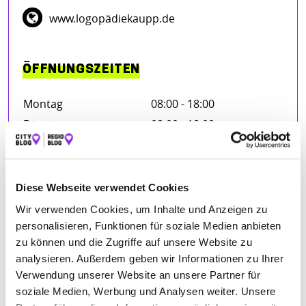
www.logopädiekaupp.de
ÖFFNUNGSZEITEN
Montag
08:00 - 18:00
Dienstag
08:00 - 18:00
Mittwoch
08:00 - 18:00
Donnerstag
08:00 - 18:00
Freitag
08:00 - 18:00
Diese Webseite verwendet Cookies
Wir verwenden Cookies, um Inhalte und Anzeigen zu
personalisieren, Funktionen für soziale Medien anbieten
zu können und die Zugriffe auf unsere Website zu
BEWERTUNGEN
analysieren. Außerdem geben wir Informationen zu Ihrer
Verwendung unserer Website an unsere Partner für
Lena Schmidberger
– 23.06.2025
soziale Medien, Werbung und Analysen weiter. Unsere
★★★★★