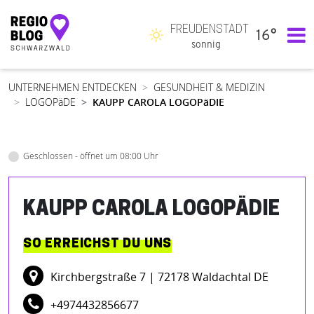
FREUDENSTADT
16°
Hauptnavigation
sonnig
UNTERNEHMEN ENTDECKEN
GESUNDHEIT & MEDIZIN
LOGOPäDE
KAUPP CAROLA LOGOPäDIE
Geschlossen - öffnet um 08:00 Uhr
KAUPP CAROLA LOGOPÄDIE
SO ERREICHST DU UNS
Kirchbergstraße 7
| 72178 Waldachtal DE
+4974432856677