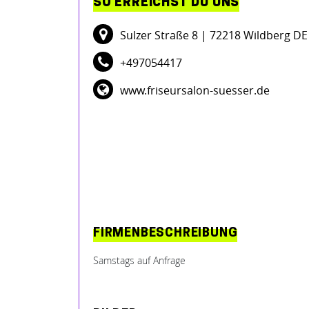
SO ERREICHST DU UNS
Sulzer Straße 8
| 72218 Wildberg DE
+497054417
www.friseursalon-suesser.de
FIRMENBESCHREIBUNG
Samstags auf Anfrage