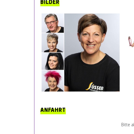
BILDER
ANFAHRT
Bitte 