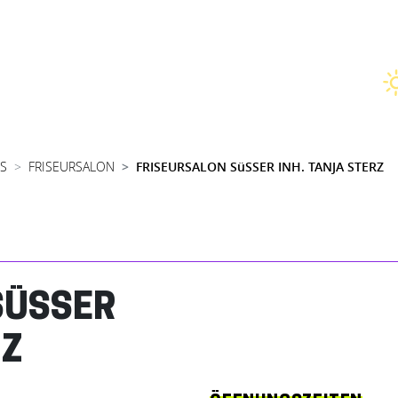
SS
FRISEURSALON
FRISEURSALON SüSSER INH. TANJA STERZ
SÜSSER
RZ